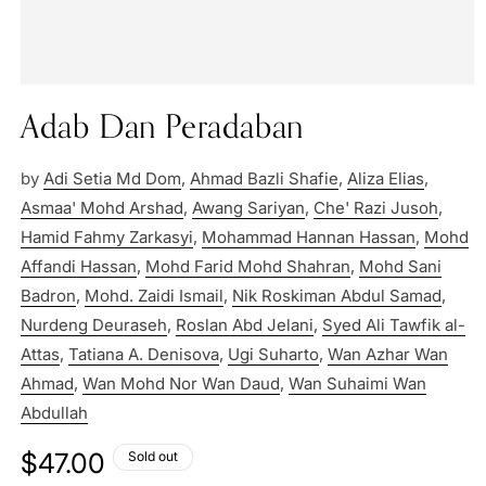
Adab Dan Peradaban
by
Adi Setia Md Dom
,
Ahmad Bazli Shafie
,
Aliza Elias
,
Asmaa' Mohd Arshad
,
Awang Sariyan
,
Che' Razi Jusoh
,
Hamid Fahmy Zarkasyi
,
Mohammad Hannan Hassan
,
Mohd
Affandi Hassan
,
Mohd Farid Mohd Shahran
,
Mohd Sani
Badron
,
Mohd. Zaidi Ismail
,
Nik Roskiman Abdul Samad
,
Nurdeng Deuraseh
,
Roslan Abd Jelani
,
Syed Ali Tawfik al-
Attas
,
Tatiana A. Denisova
,
Ugi Suharto
,
Wan Azhar Wan
Ahmad
,
Wan Mohd Nor Wan Daud
,
Wan Suhaimi Wan
Abdullah
Regular
$47.00
Sold out