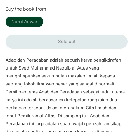
price
Buy the book from:
Variant
Nurul Anwar
sold
out
or
unavailable
Sold out
Adab dan Peradaban adalah sebuah karya pengiktirafan
untuk Syed Muhammad Naquib al-Attas yang
menghimpunkan sekumpulan makalah ilmiah kepada
seorang tokoh ilmuwan besar yang sangat dihormati.
Pemilihan tema Adab dan Peradaban sebagai judul utama
karya ini adalah berdasarkan ketepatan rangkaian dua
perkataan tersebut dalam merangkum Cita Ilmiah dan
Input Pemikiran al-Attas. Di samping itu, Adab dan
Peradaban ini juga adalah suatu wajah penzahiran sikap
dan amalan beliau, sama ada pada keperibadiannya