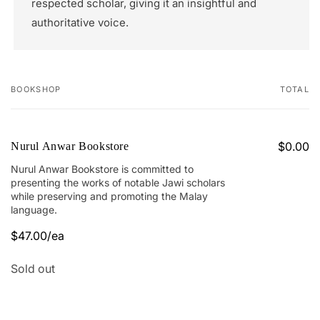
respected scholar, giving it an insightful and
authoritative voice.
BOOKSHOP
TOTAL
Your
cart
$0.00
Nurul Anwar Bookstore
Nurul Anwar Bookstore is committed to
presenting the works of notable Jawi scholars
while preserving and promoting the Malay
language.
$47.00/ea
Quantity
Sold out