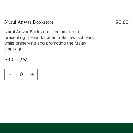
Your
cart
$0.00
Nurul Anwar Bookstore
Nurul Anwar Bookstore is committed to
presenting the works of notable Jawi scholars
while preserving and promoting the Malay
language.
$30.00/ea
Quantity
Decrease
Increase
quantity
quantity
for
for
Nurul
Nurul
Anwar
Anwar
Loading...
Bookstore
Bookstore