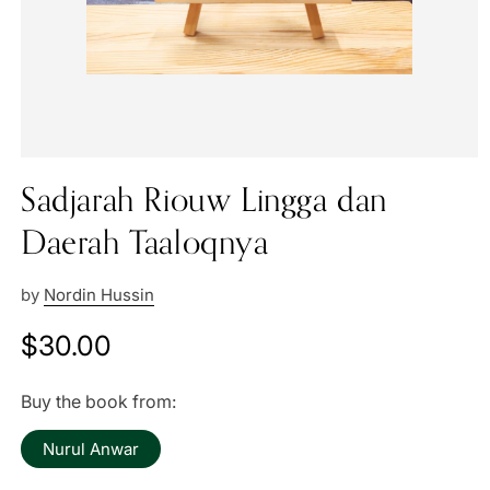
Sadjarah Riouw Lingga dan
Daerah Taaloqnya
by
Nordin Hussin
Regular
$30.00
price
Buy the book from:
Nurul Anwar