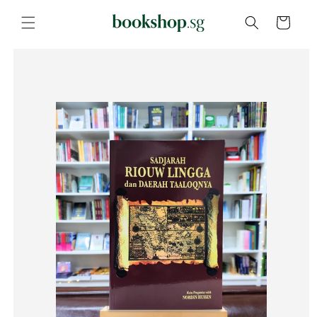
Skip to
content
Cart
Skip to
product
information